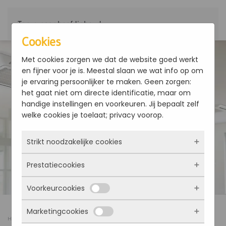
Terug naar hoofdinhoud
Cookies
Met cookies zorgen we dat de website goed werkt
en fijner voor je is. Meestal slaan we wat info op om
je ervaring persoonlijker te maken. Geen zorgen:
het gaat niet om directe identificatie, maar om
handige instellingen en voorkeuren. Jij bepaalt zelf
welke cookies je toelaat; privacy voorop.
Strikt noodzakelijke cookies
Prestatiecookies
Deze cookies zorgen ervoor dat de website
überhaupt werkt. Ze zijn dus altijd actief en
Voorkeurcookies
kunnen niet worden uitgezet. Meestal worden
Met deze cookies zien we hoe vaak onze site
ze alleen geplaatst als jij iets doet, zoals
bezocht wordt, waar bezoekers vandaan
Marketingcookies
inloggen, een formulier invullen of je
komen en welke pagina’s populair zijn. Zo
Deze cookies onthouden jouw voorkeuren.
Home
Cookieverklaring
privacyvoorkeuren opslaan. Je kunt je browser
kunnen we de website blijven verbeteren.