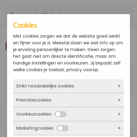
Terug naar hoofdinhoud
Cookies
Met cookies zorgen we dat de website goed werkt
Kennisbank
en fijner voor je is. Meestal slaan we wat info op om
je ervaring persoonlijker te maken. Geen zorgen:
het gaat niet om directe identificatie, maar om
handige instellingen en voorkeuren. Jij bepaalt zelf
ACQVARIA
Verkoopbrochure ACQVARIA
welke cookies je toelaat; privacy voorop.
Strikt noodzakelijke cookies
Prestatiecookies
Deze cookies zorgen ervoor dat de website
ACQVARIAi
Verkoopbrochure
überhaupt werkt. Ze zijn dus altijd actief en
ACQVARIAi
Voorkeurcookies
kunnen niet worden uitgezet. Meestal worden
Met deze cookies zien we hoe vaak onze site
ze alleen geplaatst als jij iets doet, zoals
bezocht wordt, waar bezoekers vandaan
Marketingcookies
inloggen, een formulier invullen of je
komen en welke pagina’s populair zijn. Zo
Deze cookies onthouden jouw voorkeuren.
privacyvoorkeuren opslaan. Je kunt je browser
kunnen we de website blijven verbeteren.