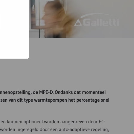
bsites
e hoe zij
ed
g). Er
code van
teeds
binnenopstelling, de MPE-D. Ondanks dat momenteel
ssen van dit type warmtepompen het percentage snel
toren kunnen optioneel worden aangedreven door EC-
worden ingeregeld door een auto-adaptieve regeling,