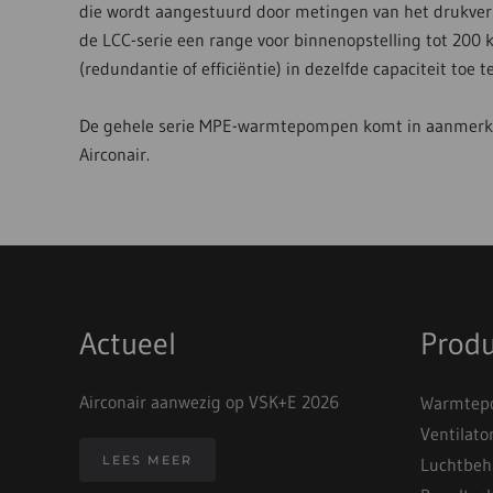
die wordt aangestuurd door metingen van het drukvers
de LCC-serie een range voor binnenopstelling tot 200
(redundantie of efficiëntie) in dezelfde capaciteit toe 
De gehele serie MPE-warmtepompen komt in aanmerkin
Airconair.
Actueel
Prod
Airconair aanwezig op VSK+E 2026
Warmtepo
Ventilato
LEES MEER
Luchtbeh