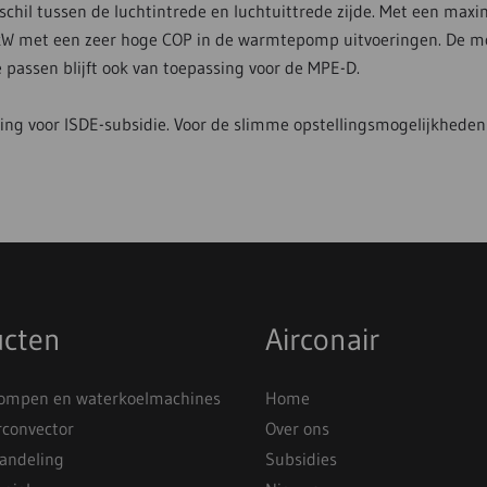
chil tussen de luchtintrede en luchtuittrede zijde. Met een ma
 kW met een zeer hoge COP in de warmtepomp uitvoeringen. De mog
te passen blijft ook van toepassing voor de MPE-D.
g voor ISDE-subsidie. Voor de slimme opstellingsmogelijkheden
ucten
Airconair
mpen en waterkoelmachines
Home
rconvector
Over ons
andeling
Subsidies