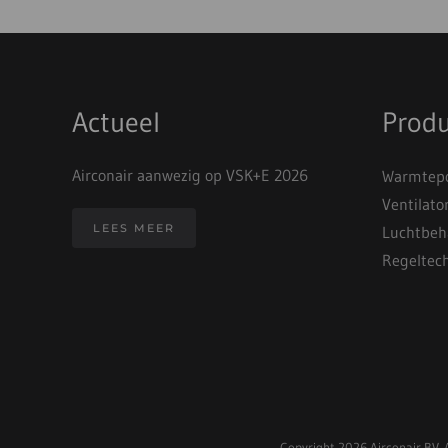
Actueel
Prod
Airconair aanwezig op VSK+E 2026
Warmtepo
Ventilato
LEES MEER
Luchtbeh
Regeltec
Copyright
2026 Airconair BV. 