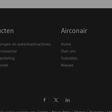
ucten
Airconair
mpen en waterkoelmachines
Home
rconvector
Over ons
andeling
Subsidies
hniek
Nieuws
Alle rechten voorbehouden.
Cookies
|
Privacy Policy
|
Sitemap
|
Disclaimer
|
Lin