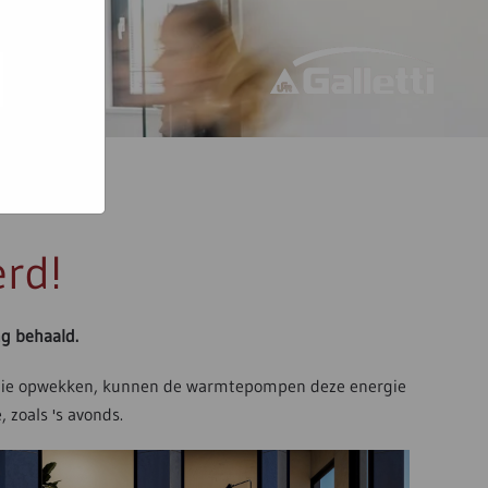
bsites
e hoe zij
ed
g). Er
code van
teeds
rd!
ng behaald.
rgie opwekken, kunnen de warmtepompen deze energie
zoals 's avonds.