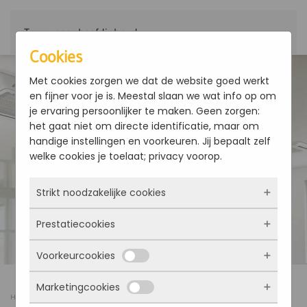
Terug naar hoofdinhoud
Cookies
Met cookies zorgen we dat de website goed werkt
en fijner voor je is. Meestal slaan we wat info op om
je ervaring persoonlijker te maken. Geen zorgen:
het gaat niet om directe identificatie, maar om
handige instellingen en voorkeuren. Jij bepaalt zelf
welke cookies je toelaat; privacy voorop.
Strikt noodzakelijke cookies
Prestatiecookies
Deze cookies zorgen ervoor dat de website
überhaupt werkt. Ze zijn dus altijd actief en
Voorkeurcookies
kunnen niet worden uitgezet. Meestal worden
Met deze cookies zien we hoe vaak onze site
ze alleen geplaatst als jij iets doet, zoals
bezocht wordt, waar bezoekers vandaan
Marketingcookies
inloggen, een formulier invullen of je
komen en welke pagina’s populair zijn. Zo
Deze cookies onthouden jouw voorkeuren.
Home
Nieuws
Zonnepanelen combineren met een warmtepomp
privacyvoorkeuren opslaan. Je kunt je browser
kunnen we de website blijven verbeteren.