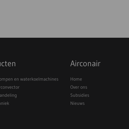
ucten
Airconair
mpen en waterkoelmachines
Home
rconvector
Over ons
andeling
Subsidies
hniek
Nieuws