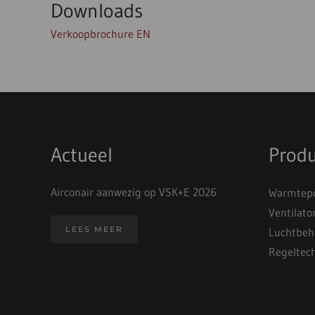
Downloads
Verkoopbrochure EN
Actueel
Prod
Airconair aanwezig op VSK+E 2026
Warmtepo
Ventilato
LEES MEER
Luchtbeh
Regeltec