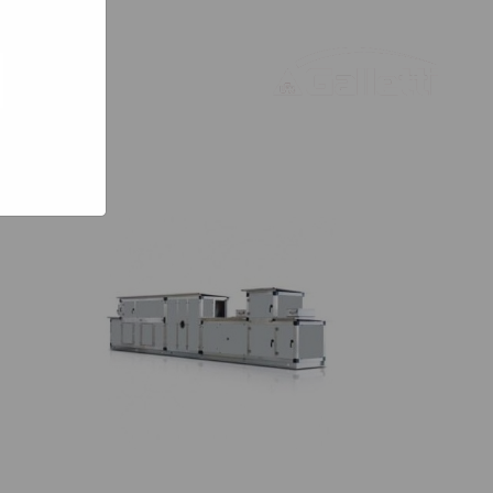
bsites
e hoe zij
ed
g). Er
code van
teeds