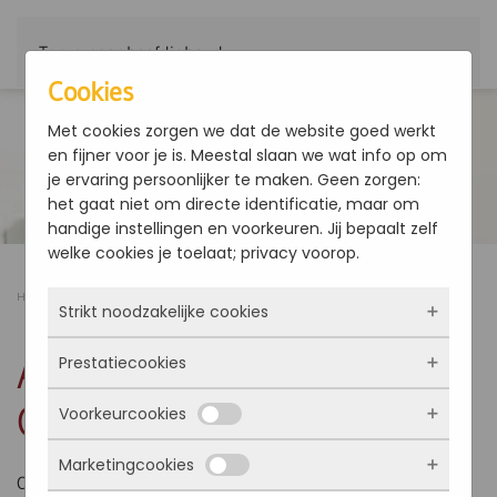
Terug naar hoofdinhoud
Cookies
Met cookies zorgen we dat de website goed werkt
en fijner voor je is. Meestal slaan we wat info op om
je ervaring persoonlijker te maken. Geen zorgen:
het gaat niet om directe identificatie, maar om
handige instellingen en voorkeuren. Jij bepaalt zelf
welke cookies je toelaat; privacy voorop.
Home
Producten
AREOi 11-118 kW - Omkasting
Strikt noodzakelijke cookies
AREOi 11-118 kW -
Prestatiecookies
Deze cookies zorgen ervoor dat de website
überhaupt werkt. Ze zijn dus altijd actief en
Omkasting
Voorkeurcookies
kunnen niet worden uitgezet. Meestal worden
Met deze cookies zien we hoe vaak onze site
ze alleen geplaatst als jij iets doet, zoals
bezocht wordt, waar bezoekers vandaan
Marketingcookies
inloggen, een formulier invullen of je
komen en welke pagina’s populair zijn. Zo
Deze cookies onthouden jouw voorkeuren.
Omkasting
privacyvoorkeuren opslaan. Je kunt je browser
kunnen we de website blijven verbeteren.