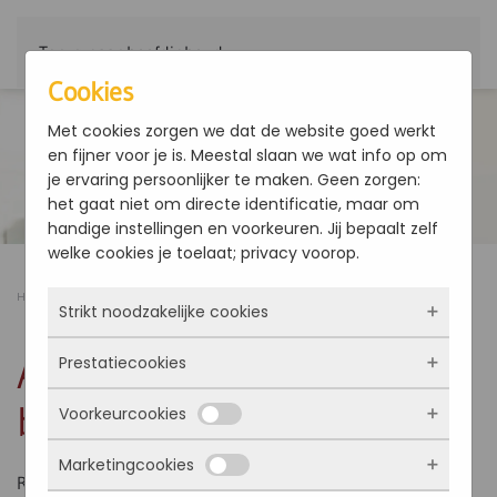
Terug naar hoofdinhoud
Cookies
Met cookies zorgen we dat de website goed werkt
en fijner voor je is. Meestal slaan we wat info op om
je ervaring persoonlijker te maken. Geen zorgen:
het gaat niet om directe identificatie, maar om
handige instellingen en voorkeuren. Jij bepaalt zelf
welke cookies je toelaat; privacy voorop.
Home
Producten
ART-U - Rooster aan bovenkant
Strikt noodzakelijke cookies
ART-U - Rooster aan
Prestatiecookies
Deze cookies zorgen ervoor dat de website
überhaupt werkt. Ze zijn dus altijd actief en
bovenkant
Voorkeurcookies
kunnen niet worden uitgezet. Meestal worden
Met deze cookies zien we hoe vaak onze site
ze alleen geplaatst als jij iets doet, zoals
bezocht wordt, waar bezoekers vandaan
Marketingcookies
inloggen, een formulier invullen of je
komen en welke pagina’s populair zijn. Zo
Deze cookies onthouden jouw voorkeuren.
Rooster aan bovenkant
privacyvoorkeuren opslaan. Je kunt je browser
kunnen we de website blijven verbeteren.