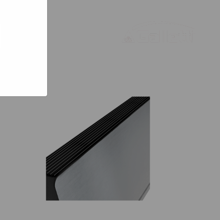
bsites
e hoe zij
ed
g). Er
code van
teeds