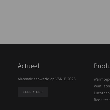
Actueel
Prod
Airconair aanwezig op VSK+E 2026
Warmtepo
Ventilato
LEES MEER
Luchtbeh
Regeltec