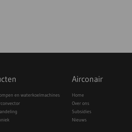
ucten
Airconair
mpen en waterkoelmachines
Home
rconvector
Over ons
andeling
Subsidies
hniek
Nieuws