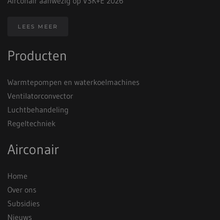
Airconair aanwezig op VSK+E 2026
LEES MEER
Producten
Warmtepompen en waterkoelmachines
Ventilatorconvector
Luchtbehandeling
Regeltechniek
Airconair
Home
Over ons
Subsidies
Nieuws