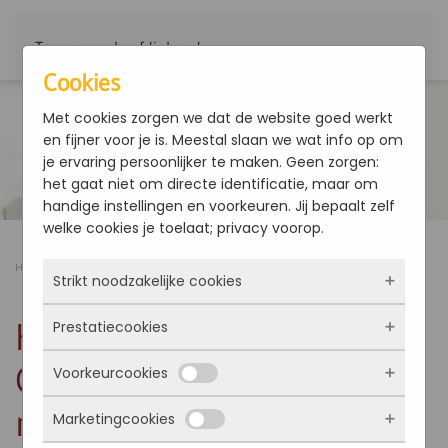
Terug naar hoofdinhoud
Cookies
Met cookies zorgen we dat de website goed werkt
en fijner voor je is. Meestal slaan we wat info op om
je ervaring persoonlijker te maken. Geen zorgen:
het gaat niet om directe identificatie, maar om
handige instellingen en voorkeuren. Jij bepaalt zelf
welke cookies je toelaat; privacy voorop.
Home
Producten
Hiwarm Compact - Controller met microprocessor
Strikt noodzakelijke cookies
Hiwarm Compact -
Prestatiecookies
Deze cookies zorgen ervoor dat de website
überhaupt werkt. Ze zijn dus altijd actief en
Controller met
Voorkeurcookies
kunnen niet worden uitgezet. Meestal worden
Met deze cookies zien we hoe vaak onze site
ze alleen geplaatst als jij iets doet, zoals
bezocht wordt, waar bezoekers vandaan
microprocessor
Marketingcookies
inloggen, een formulier invullen of je
komen en welke pagina’s populair zijn. Zo
Deze cookies onthouden jouw voorkeuren.
privacyvoorkeuren opslaan. Je kunt je browser
kunnen we de website blijven verbeteren.