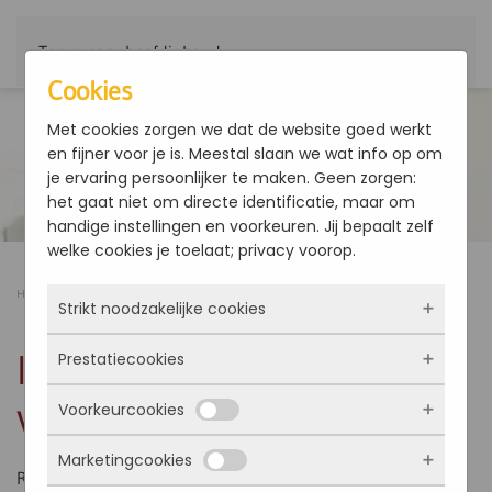
Terug naar hoofdinhoud
Cookies
Met cookies zorgen we dat de website goed werkt
en fijner voor je is. Meestal slaan we wat info op om
je ervaring persoonlijker te maken. Geen zorgen:
het gaat niet om directe identificatie, maar om
handige instellingen en voorkeuren. Jij bepaalt zelf
welke cookies je toelaat; privacy voorop.
Home
Producten
IWC - Rooster aan voorkant
Strikt noodzakelijke cookies
IWC - Rooster aan
Prestatiecookies
Deze cookies zorgen ervoor dat de website
überhaupt werkt. Ze zijn dus altijd actief en
voorkant
Voorkeurcookies
kunnen niet worden uitgezet. Meestal worden
Met deze cookies zien we hoe vaak onze site
ze alleen geplaatst als jij iets doet, zoals
bezocht wordt, waar bezoekers vandaan
Marketingcookies
inloggen, een formulier invullen of je
komen en welke pagina’s populair zijn. Zo
Deze cookies onthouden jouw voorkeuren.
Rooster aan voorkant
privacyvoorkeuren opslaan. Je kunt je browser
kunnen we de website blijven verbeteren.