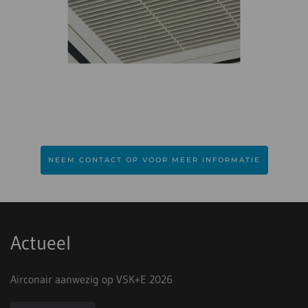
NEEM CONTACT OP VOOR MEER INFORMATIE
Actueel
Airconair aanwezig op VSK+E 2026