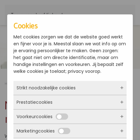
Terug naar hoofdinhoud
Cookies
Met cookies zorgen we dat de website goed werkt
en fijner voor je is. Meestal slaan we wat info op om
je ervaring persoonlijker te maken. Geen zorgen:
het gaat niet om directe identificatie, maar om
handige instellingen en voorkeuren. Jij bepaalt zelf
welke cookies je toelaat; privacy voorop.
Home
Producten
MPE - Warmtewisselaar met ribben
Strikt noodzakelijke cookies
MPE - Warmtewisselaar
Prestatiecookies
Deze cookies zorgen ervoor dat de website
überhaupt werkt. Ze zijn dus altijd actief en
met ribben
Voorkeurcookies
kunnen niet worden uitgezet. Meestal worden
Met deze cookies zien we hoe vaak onze site
ze alleen geplaatst als jij iets doet, zoals
bezocht wordt, waar bezoekers vandaan
Marketingcookies
inloggen, een formulier invullen of je
komen en welke pagina’s populair zijn. Zo
Deze cookies onthouden jouw voorkeuren.
Warmtewisselaar met ribben
privacyvoorkeuren opslaan. Je kunt je browser
kunnen we de website blijven verbeteren.