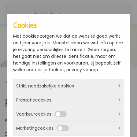
Terug naar hoofdinhoud
Cookies
Met cookies zorgen we dat de website goed werkt
en fijner voor je is. Meestal slaan we wat info op om
je ervaring persoonlijker te maken. Geen zorgen:
het gaat niet om directe identificatie, maar om
handige instellingen en voorkeuren. Jij bepaalt zelf
welke cookies je toelaat; privacy voorop.
Home
Producten
PWNi - Ventilatoren
Strikt noodzakelijke cookies
PWNi - Ventilatoren
Prestatiecookies
Deze cookies zorgen ervoor dat de website
überhaupt werkt. Ze zijn dus altijd actief en
Voorkeurcookies
kunnen niet worden uitgezet. Meestal worden
Met deze cookies zien we hoe vaak onze site
Ventilatoren
ze alleen geplaatst als jij iets doet, zoals
bezocht wordt, waar bezoekers vandaan
Marketingcookies
inloggen, een formulier invullen of je
komen en welke pagina’s populair zijn. Zo
Deze cookies onthouden jouw voorkeuren.
Centrifugaalventilatoren met dubbele aanzuiging gemaakt
privacyvoorkeuren opslaan. Je kunt je browser
kunnen we de website blijven verbeteren.