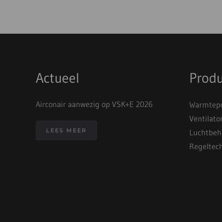
Actueel
Prod
Airconair aanwezig op VSK+E 2026
Warmtepo
Ventilato
LEES MEER
Luchtbeh
Regeltec