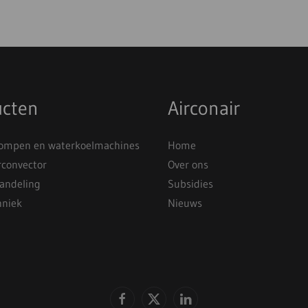
ucten
Airconair
mpen en waterkoelmachines
Home
rconvector
Over ons
andeling
Subsidies
hniek
Nieuws