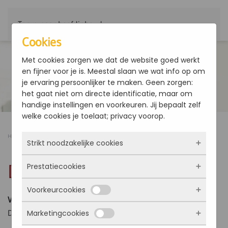
Terug naar hoofdinhoud
Cookies
Met cookies zorgen we dat de website goed werkt
en fijner voor je is. Meestal slaan we wat info op om
je ervaring persoonlijker te maken. Geen zorgen:
het gaat niet om directe identificatie, maar om
handige instellingen en voorkeuren. Jij bepaalt zelf
welke cookies je toelaat; privacy voorop.
Home
Producten
Ventilatorconvector
DST
Strikt noodzakelijke cookies
DST
Prestatiecookies
Deze cookies zorgen ervoor dat de website
überhaupt werkt. Ze zijn dus altijd actief en
Voorkeurcookies
kunnen niet worden uitgezet. Meestal worden
Met deze cookies zien we hoe vaak onze site
Vermogen: 1750 - 9500 kW
ze alleen geplaatst als jij iets doet, zoals
bezocht wordt, waar bezoekers vandaan
DST-luchtverdelers, verticale projectie lucht
Marketingcookies
inloggen, een formulier invullen of je
komen en welke pagina’s populair zijn. Zo
Deze cookies onthouden jouw voorkeuren.
privacyvoorkeuren opslaan. Je kunt je browser
kunnen we de website blijven verbeteren.