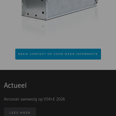
NEEM CONTACT OP VOOR MEER INFORMATIE
Actueel
Airconair aanwezig op VSK+E 2026
LEES MEER