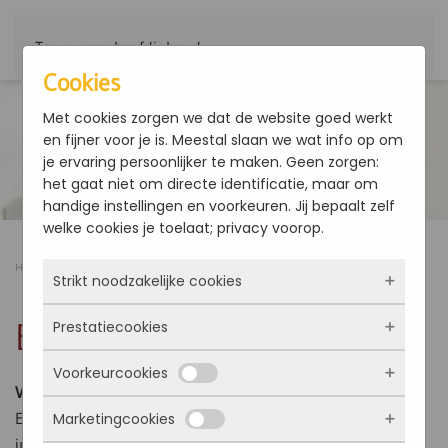
Terug naar hoofdinhoud
Cookies
Met cookies zorgen we dat de website goed werkt
en fijner voor je is. Meestal slaan we wat info op om
je ervaring persoonlijker te maken. Geen zorgen:
het gaat niet om directe identificatie, maar om
handige instellingen en voorkeuren. Jij bepaalt zelf
welke cookies je toelaat; privacy voorop.
Home
Producten
Ventilatorconvector
ESTRO FF
Strikt noodzakelijke cookies
ESTRO FF
Prestatiecookies
Deze cookies zorgen ervoor dat de website
überhaupt werkt. Ze zijn dus altijd actief en
Voorkeurcookies
kunnen niet worden uitgezet. Meestal worden
Met deze cookies zien we hoe vaak onze site
Vermogen: 1 - 11 kW
ze alleen geplaatst als jij iets doet, zoals
bezocht wordt, waar bezoekers vandaan
ESTRO FF-ventilatorconvectoren, horizontale en verticale
Marketingcookies
inloggen, een formulier invullen of je
komen en welke pagina’s populair zijn. Zo
Deze cookies onthouden jouw voorkeuren.
installatie, luchtintrede aan voorzijde
privacyvoorkeuren opslaan. Je kunt je browser
kunnen we de website blijven verbeteren.