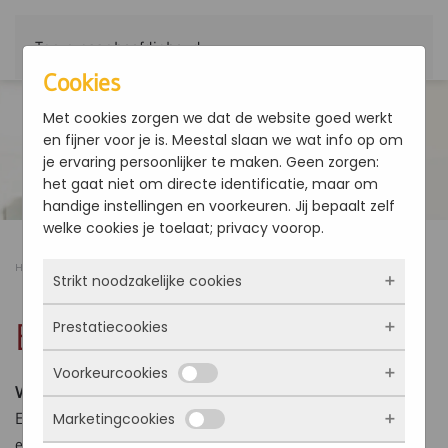
Terug naar hoofdinhoud
Cookies
Met cookies zorgen we dat de website goed werkt
en fijner voor je is. Meestal slaan we wat info op om
je ervaring persoonlijker te maken. Geen zorgen:
het gaat niet om directe identificatie, maar om
handige instellingen en voorkeuren. Jij bepaalt zelf
welke cookies je toelaat; privacy voorop.
Home
Producten
Ventilatorconvector
ESTRO FFi
Strikt noodzakelijke cookies
ESTRO FFi
Prestatiecookies
Deze cookies zorgen ervoor dat de website
überhaupt werkt. Ze zijn dus altijd actief en
Voorkeurcookies
kunnen niet worden uitgezet. Meestal worden
Met deze cookies zien we hoe vaak onze site
Vermogen: 1 - 8 kW
ze alleen geplaatst als jij iets doet, zoals
bezocht wordt, waar bezoekers vandaan
ESTRO FFi-ventilatorconvectoren met motor met
Marketingcookies
inloggen, een formulier invullen of je
komen en welke pagina’s populair zijn. Zo
Deze cookies onthouden jouw voorkeuren.
elektronische omschakeling BLDC, horizontale of verticale
privacyvoorkeuren opslaan. Je kunt je browser
kunnen we de website blijven verbeteren.