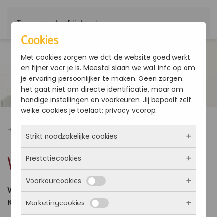
Terug naar hoofdinhoud
Cookies
Met cookies zorgen we dat de website goed werkt
en fijner voor je is. Meestal slaan we wat info op om
je ervaring persoonlijker te maken. Geen zorgen:
het gaat niet om directe identificatie, maar om
handige instellingen en voorkeuren. Jij bepaalt zelf
welke cookies je toelaat; privacy voorop.
Home
Producten
Warmtepompen en waterkoelmachines
WBZ
Strikt noodzakelijke cookies
WBZ
Prestatiecookies
Deze cookies zorgen ervoor dat de website
überhaupt werkt. Ze zijn dus altijd actief en
Voorkeurcookies
kunnen niet worden uitgezet. Meestal worden
Met deze cookies zien we hoe vaak onze site
Vermogen: 45 - 220 kW
ze alleen geplaatst als jij iets doet, zoals
bezocht wordt, waar bezoekers vandaan
Koudemiddel A2L
Marketingcookies
inloggen, een formulier invullen of je
komen en welke pagina’s populair zijn. Zo
Deze cookies onthouden jouw voorkeuren.
privacyvoorkeuren opslaan. Je kunt je browser
kunnen we de website blijven verbeteren.