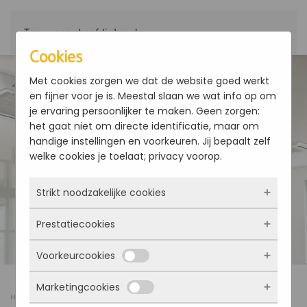
Terug naar hoofdinhoud
Cookies
Met cookies zorgen we dat de website goed werkt
en fijner voor je is. Meestal slaan we wat info op om
je ervaring persoonlijker te maken. Geen zorgen:
het gaat niet om directe identificatie, maar om
handige instellingen en voorkeuren. Jij bepaalt zelf
welke cookies je toelaat; privacy voorop.
Strikt noodzakelijke cookies
Prestatiecookies
Deze cookies zorgen ervoor dat de website
überhaupt werkt. Ze zijn dus altijd actief en
Voorkeurcookies
kunnen niet worden uitgezet. Meestal worden
Met deze cookies zien we hoe vaak onze site
ze alleen geplaatst als jij iets doet, zoals
bezocht wordt, waar bezoekers vandaan
Marketingcookies
inloggen, een formulier invullen of je
komen en welke pagina’s populair zijn. Zo
Deze cookies onthouden jouw voorkeuren.
Home
Warmtepomp leverancier Oosterhout
privacyvoorkeuren opslaan. Je kunt je browser
kunnen we de website blijven verbeteren.