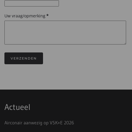
Uw vraag/opmerking
*
VERZENDEN
Actueel
Airconair aanwezig op VSK+E 2026