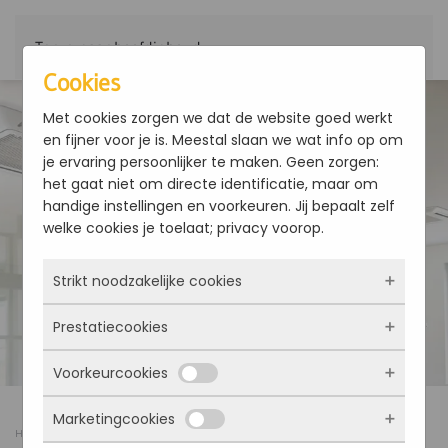
Terug naar hoofdinhoud
Cookies
Met cookies zorgen we dat de website goed werkt
en fijner voor je is. Meestal slaan we wat info op om
je ervaring persoonlijker te maken. Geen zorgen:
het gaat niet om directe identificatie, maar om
handige instellingen en voorkeuren. Jij bepaalt zelf
welke cookies je toelaat; privacy voorop.
Strikt noodzakelijke cookies
Prestatiecookies
Deze cookies zorgen ervoor dat de website
überhaupt werkt. Ze zijn dus altijd actief en
Voorkeurcookies
kunnen niet worden uitgezet. Meestal worden
Met deze cookies zien we hoe vaak onze site
ze alleen geplaatst als jij iets doet, zoals
bezocht wordt, waar bezoekers vandaan
Marketingcookies
inloggen, een formulier invullen of je
komen en welke pagina’s populair zijn. Zo
Deze cookies onthouden jouw voorkeuren.
Home
Nieuws
Galletti's Advanced Design
privacyvoorkeuren opslaan. Je kunt je browser
kunnen we de website blijven verbeteren.