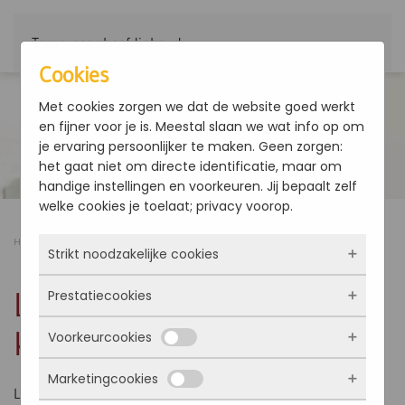
Terug naar hoofdinhoud
Cookies
Met cookies zorgen we dat de website goed werkt
en fijner voor je is. Meestal slaan we wat info op om
je ervaring persoonlijker te maken. Geen zorgen:
het gaat niet om directe identificatie, maar om
handige instellingen en voorkeuren. Jij bepaalt zelf
welke cookies je toelaat; privacy voorop.
Home
Producten
LEP-M: modus koelmachine + SWW
Strikt noodzakelijke cookies
LEP-M: modus
Prestatiecookies
Deze cookies zorgen ervoor dat de website
überhaupt werkt. Ze zijn dus altijd actief en
koelmachine + SWW
Voorkeurcookies
kunnen niet worden uitgezet. Meestal worden
Met deze cookies zien we hoe vaak onze site
ze alleen geplaatst als jij iets doet, zoals
bezocht wordt, waar bezoekers vandaan
Marketingcookies
inloggen, een formulier invullen of je
komen en welke pagina’s populair zijn. Zo
Deze cookies onthouden jouw voorkeuren.
LEP-M: modus koelmachine + SWW
privacyvoorkeuren opslaan. Je kunt je browser
kunnen we de website blijven verbeteren.